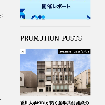
が
PROMOTION POSTS
PR
PR
BUSINESS | 2026/03/24
し
香川大学KIDIが拓く産学共創 組織の