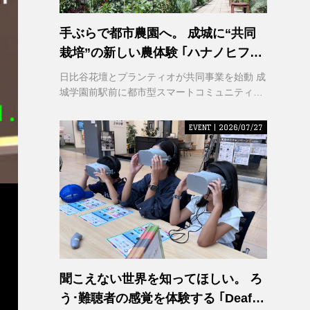
手ぶらで都市農園へ。 成城に“共同
栽培”の新しい農体験 ｢ハナノヒファ
ーム｣ が誕生
日比谷花壇とプランティオが共同事業を始動 成
城学園前駅前に都市型スマートコミュニティ農
園を2026年秋開園
EVENT | 2026/07/27
聞こえない世界を知ってほしい。 ろ
う･難聴者の感覚を体験する ｢Deaf