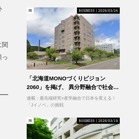
ト
PR
PR
BUSINESS | 2026/03/24
に関
願っ
「北海道MONOづくりビジョン
2060」を掲げ、 異分野融合で社会変
革に挑む 室蘭工業大学 クリエイティ
連載：最先端研究×産学融合で日本を変える！
ブコラボレーションセンター
「Jイノベ」の挑戦
（CCC）
PR
PR
BUSINESS | 2026/03/19