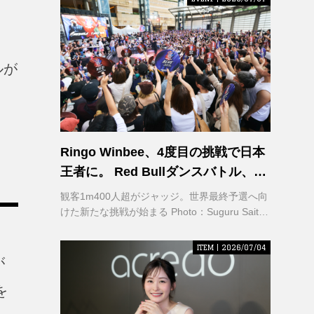
ルが
Ringo Winbee、4度目の挑戦で日本
王者に。 Red Bullダンスバトル、六
本木で熱狂
観客1m400人超がジャッジ。世界最終予選へ向
けた新たな挑戦が始まる Photo：Suguru Saito /
Red Bull Content Pool
ITEM | 2026/07/04
が
を