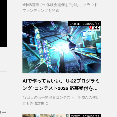
VR｣ 理解の輪を広げるため支援募集
全国8都市での体験会開催を目指し、クラウド
を開始
ファンディングを開始
CAREER | 2026/07/07
AIで作ってもいい。 U-22プログラミ
ング･コンテスト2026 応募受付を開
始
47回目の若手開発者コンテスト、生成AIの使い
方も評価対象に
教中
EVENT | 2026/07/07