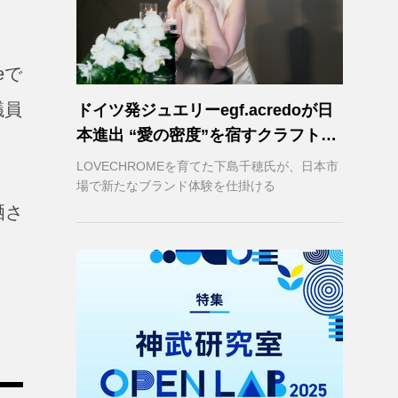
eで
議員
ドイツ発ジュエリーegf.acredoが日
本進出 “愛の密度”を宿すクラフトマ
ンシップ
LOVECHROMEを育てた下島千穂氏が、日本市
場で新たなブランド体験を仕掛ける
晒さ