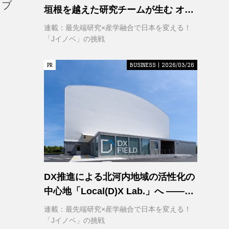
イブ
垣根を越えた研究チームが生む オー
プンイノベーション
連載：最先端研究×産学融合で日本を変える！
「Jイノベ」の挑戦
PR
PR
BUSINESS | 2026/03/26
DX推進による北河内地域の活性化の
中心地「Local(D)X Lab.」へ ――延
べ1,400㎡の巨大実証空間で地域DX
連載：最先端研究×産学融合で日本を変える！
に挑む 大阪工業大学 DXフィールド
「Jイノベ」の挑戦