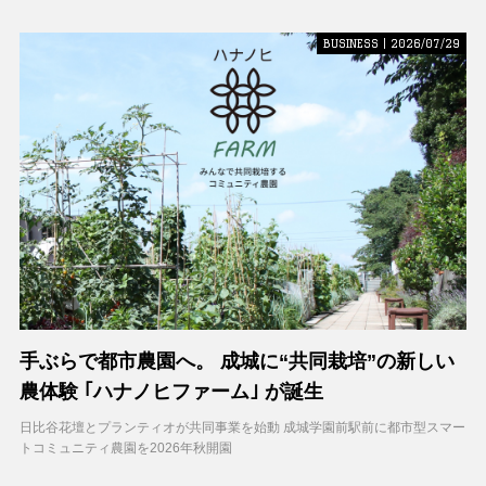
BUSINESS | 2026/07/29
手ぶらで都市農園へ。 成城に“共同栽培”の新しい
農体験 ｢ハナノヒファーム｣ が誕生
日比谷花壇とプランティオが共同事業を始動 成城学園前駅前に都市型スマー
トコミュニティ農園を2026年秋開園