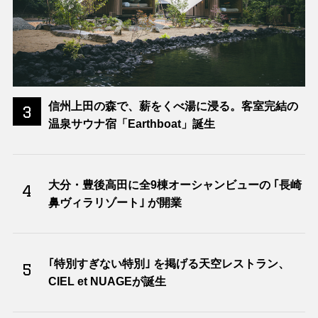
信州上田の森で、薪をくべ湯に浸る。客室完結の
3
温泉サウナ宿「Earthboat」誕生
大分・豊後高田に全9棟オーシャンビューの ｢長崎
4
鼻ヴィラリゾート｣ が開業
｢特別すぎない特別｣ を掲げる天空レストラン、
5
CIEL et NUAGEが誕生