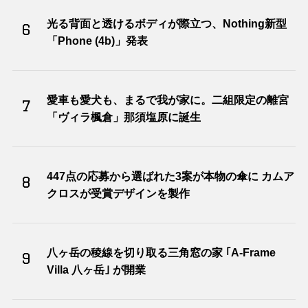
光る背面と透けるボディが際立つ、Nothing新型
6
「Phone (4b)」発表
愛車も愛犬も、まるで我が家に。二組限定の離宮
7
「ヴィラ楓倉」那須塩原に誕生
447点の応募から選ばれた3案が本物の傘に カムア
8
クロスが受賞デザインを製作
八ヶ岳の稜線を切り取る三角窓の家 ｢A-Frame
9
Villa 八ヶ岳｣ が開業