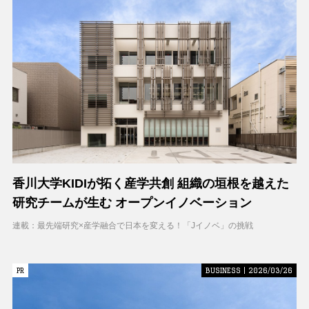
香川大学KIDIが拓く産学共創 組織の垣根を越えた
研究チームが生む オープンイノベーション
連載：最先端研究×産学融合で日本を変える！「Jイノベ」の挑戦
PR
PR
BUSINESS | 2026/03/26