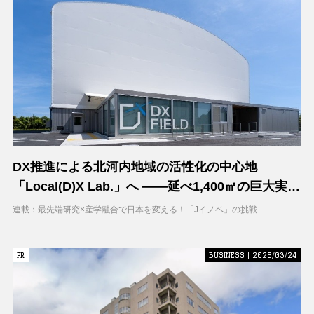
DX推進による北河内地域の活性化の中心地
「Local(D)X Lab.」へ ――延べ1,400㎡の巨大実証
空間で地域DXに挑む 大阪工業大学 DXフィールド
連載：最先端研究×産学融合で日本を変える！「Jイノベ」の挑戦
PR
PR
BUSINESS | 2026/03/24