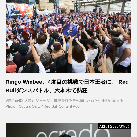
Ringo Winbee、4度目の挑戦で日本王者に。 Red
Bullダンスバトル、六本木で熱狂
観客1m400人超がジャッジ。世界最終予選へ向けた新たな挑戦が始まる
Photo：Suguru Saito / Red Bull Content Pool
ITEM | 2026/07/04