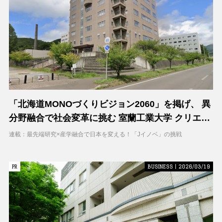
「北海道MONOづくりビジョン2060」を掲げ、 異
分野融合で社会変革に挑む 室蘭工業大学 クリエイ
ティブコラボレーションセンター（CCC）
連載：最先端研究×産学融合で日本を変える！「Jイノベ」の挑戦
PR
PR
BUSINESS | 2026/03/19