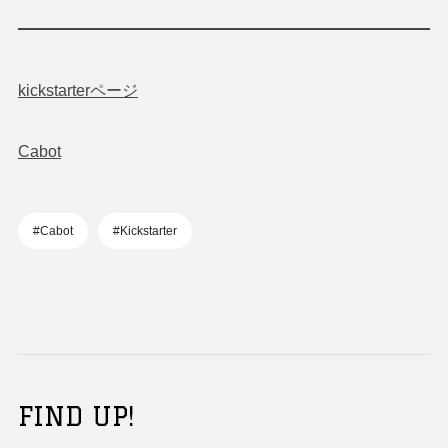
kickstarterページ
Cabot
#Cabot
#Kickstarter
FIND UP!