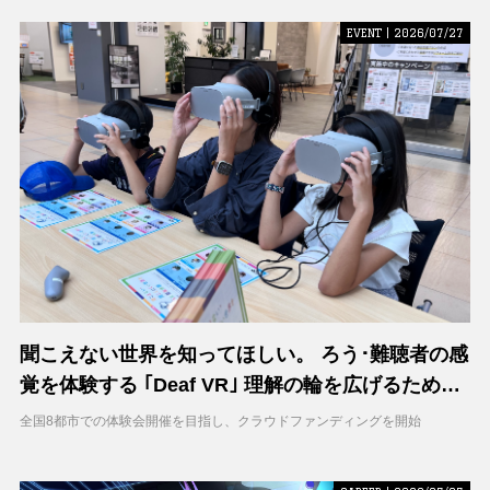
EVENT | 2026/07/27
聞こえない世界を知ってほしい。 ろう･難聴者の感
覚を体験する ｢Deaf VR｣ 理解の輪を広げるため支
援募集を開始
全国8都市での体験会開催を目指し、クラウドファンディングを開始