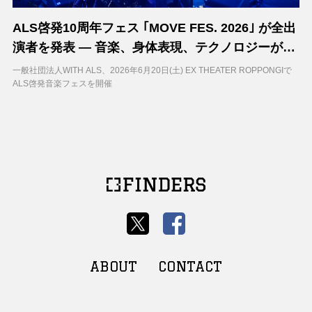
ALS啓発10周年フェス ｢MOVE FES. 2026｣ が全出
演者を発表 ― 音楽、身体表現、テクノロジーが交
差する一日が六本木で開催
一般社団法人WITH ALS、2026年6月20日(土) EX THEATER ROPPONGIで
ALS啓発音楽フェスを開催
ABOUT
CONTACT