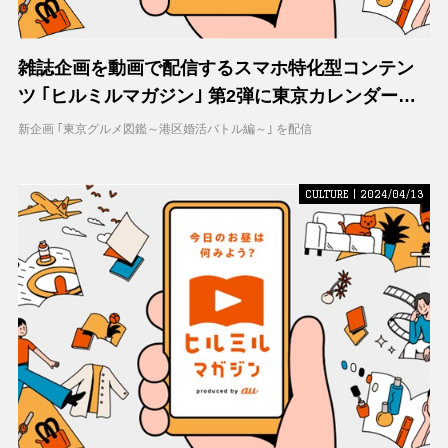
雑誌企画を動画で配信するスマホ特化型コンテン
ツ ｢ヒルミルマガジン｣ 第2弾に東京カレンダーが
参画
新企画 ｢東京グルメ図鑑～港区婚活バトル編～｣ を配信
CULTURE | 2024/04/13