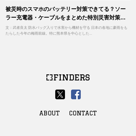
被災時のスマホのバッテリー対策できてる？ソー
ラー充電器・ケーブルをまとめた特別災害対策セ
ット「Anker Power Bag」をKDDIが販売
文：武者良太 防水バッグ入りで水害から機材を守る 日本の各地に豪雨をも
たらした今年の梅雨前線。特に熊本県を中心とした...
ABOUT
CONTACT