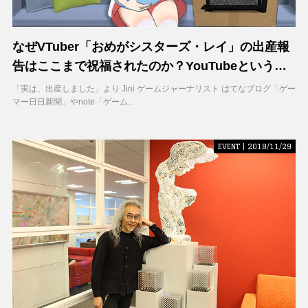
なぜVTuber「おめがシスターズ・レイ」の出産報
告はここまで祝福されたのか？YouTubeという場
所に”最適化”しない勇気
「実は、出産しました」より Jini ゲームジャーナリスト はてなブログ「ゲー
マー日日新聞」やnote「ゲーム...
EVENT | 2018/11/29