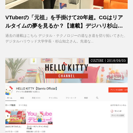
VTuberの「元祖」を手掛けて20年超。CGはリア
ルタイムの夢を見るか？【連載】デジハリ杉山学
長のデジタル・ジャーニー(4)
過去の連載はこちら デジタル・テクノロジーの道なき道を切り拓いてきた、
デジタルハリウッド大学学長・杉山知之さん。先達な...
CULTURE | 2018/09/03