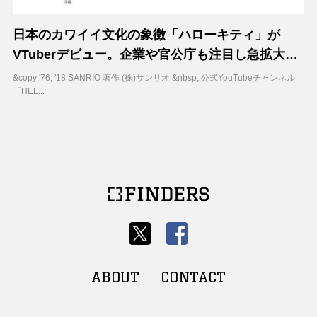
日本のカワイイ文化の象徴「ハローキティ」が
VTuberデビュー。企業や官公庁も注目し急拡大す
るVTuber関連ビジネス
&copy;'76, '18 SANRIO 著作 (株)サンリオ &nbsp; 公式YouTubeチャンネル
「HEL...
ABOUT
CONTACT