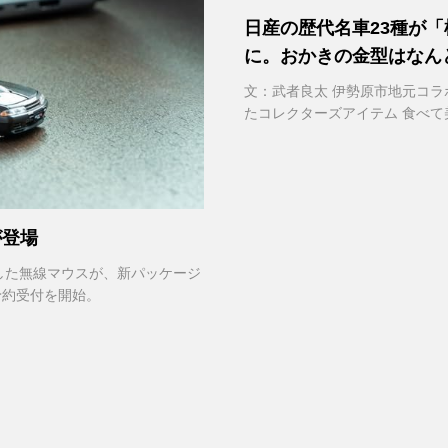
日産の歴代名車23種が「
に。おかきの金型はなん
動車が製造
文：武者良太 伊勢原市地元コラ
たコレクターズアイテム 食べて
だけでは足りない。"映える"という
が登場
にした無線マウスが、新パッケージ
予約受付を開始。