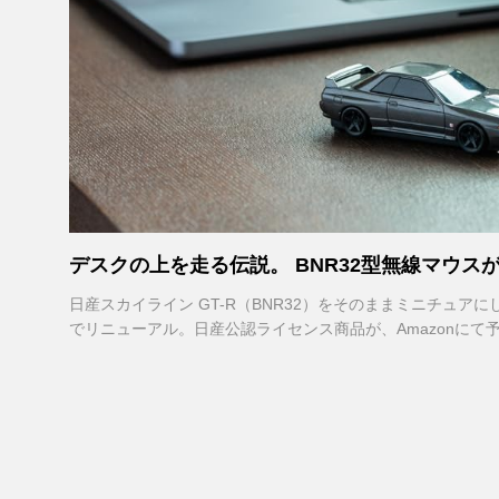
デスクの上を走る伝説。 BNR32型無線マウス
日産スカイライン GT-R（BNR32）をそのままミニチュア
でリニューアル。日産公認ライセンス商品が、Amazonにて