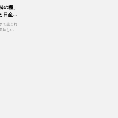
柿の種」
と日産自
ボで生まれ
美味しい、
言...