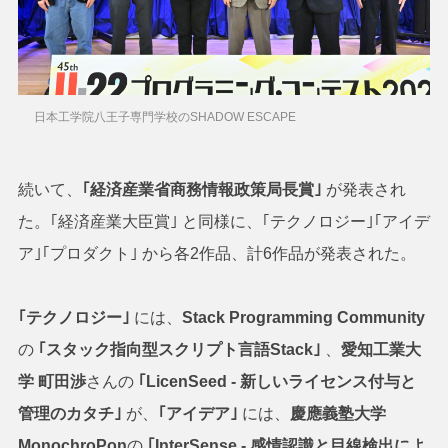
日本工学院八王子専門学校のSHADOW ESCAPE
続いて、
｢経済産業省商務情報政策局長賞｣
が発表され
た。｢経済産業大臣賞｣ と同様に、｢テクノロジー｣｢アイデ
ア｣｢プロダクト｣ から各2作品、計6作品が発表された。
｢テクノロジー｣
には、
Stack Programming Community
の
｢スタック指向型スクリプト言語Stack｣
、
愛知工業大
学
町田渉
さんの
｢LicenSeed - 新しいライセンス付与と
管理のカタチ｣
が、
｢アイデア｣
には、
慶應義塾大学
MonochroPon
の
｢InterSense - 感情認識と目線検出によ