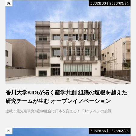
PR
PR
BUSINESS | 2026/03/24
香川大学KIDIが拓く産学共創 組織の垣根を越えた
研究チームが生む オープンイノベーション
連載：最先端研究×産学融合で日本を変える！「Jイノベ」の挑戦
PR
PR
BUSINESS | 2026/03/26