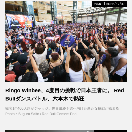
EVENT | 2026/07/07
Ringo Winbee、4度目の挑戦で日本王者に。 Red
Bullダンスバトル、六本木で熱狂
観客1m400人超がジャッジ。世界最終予選へ向けた新たな挑戦が始まる
Photo：Suguru Saito / Red Bull Content Pool