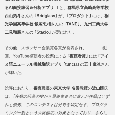
るAI面接練習＆分析アプリ -｣
と、
群馬県立高崎高等学校
西山拓斗
さんの
｢Bridglass｣
が、
｢プロダクト｣
には、
桐
光学園高等学校 飯塚忠相
さんの
｢TANE｣
、
九州工業大学
二見和磨
さんの
｢Stacio｣
が選ばれた。
その他、スポンサー企業賞各賞が発表され、ニコニコ動
画、YouTube視聴者の投票による
｢視聴者賞｣
には
｢アイ
ヌ語ニューラル機械翻訳アプリ ｢tunci｣｣
の
五十嵐涼
さん
が輝いた。
総評にあたり、
審査員長
の
東京大学 名誉教授
の
近山隆
氏
は、
｢多数の応募の中から最終審査会に進んだ作品はいず
れも優秀。このコンテストは分野を特定せず、プログラ
ミング一般という大変幅広い対象となっており、さらに