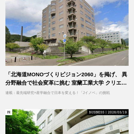
「北海道MONOづくりビジョン2060」を掲げ、 異
分野融合で社会変革に挑む 室蘭工業大学 クリエイ
ティブコラボレーションセンター（CCC）
連載：最先端研究×産学融合で日本を変える！「Jイノベ」の挑戦
PR
PR
BUSINESS | 2026/03/19