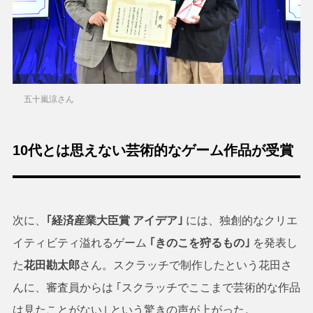
五十嵐涼さん
10代とは思えない芸術的なゲーム作品が受賞
次に、
｢経済産業大臣賞 アイデア｣
には、独創的なクリエ
イティビティ溢れるゲーム
｢きのこを狩るもの｣
を発表し
た
花田勘太郎
さん。スクラッチで制作したという花田さ
んに、審査員からは ｢スクラッチでここまで芸術的な作品
は見たことがない｣ という驚きの声が上がった。