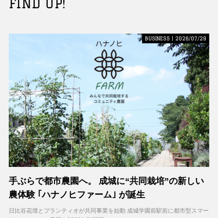
FIND UP!
BUSINESS | 2026/07/29
手ぶらで都市農園へ。 成城に“共同栽培”の新しい
農体験 ｢ハナノヒファーム｣ が誕生
日比谷花壇とプランティオが共同事業を始動 成城学園前駅前に都市型スマー