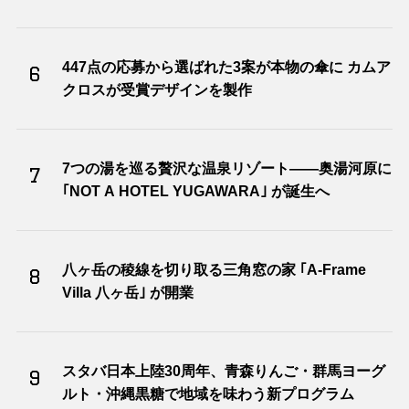
447点の応募から選ばれた3案が本物の傘に カムア
6
クロスが受賞デザインを製作
7つの湯を巡る贅沢な温泉リゾート――奥湯河原に
7
｢NOT A HOTEL YUGAWARA｣ が誕生へ
八ヶ岳の稜線を切り取る三角窓の家 ｢A-Frame
8
Villa 八ヶ岳｣ が開業
スタバ日本上陸30周年、青森りんご・群馬ヨーグ
9
ルト・沖縄黒糖で地域を味わう新プログラム