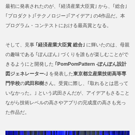
最初に発表されたのが、｢経済産業大臣賞｣ から、｢総合｣
｢プロダクト｣｢テクノロジー｣｢アイデア｣ の4作品だ。本
プログラム・コンテストにおける最高賞となる。
そして、見事
｢経済産業大臣賞 総合｣
に輝いたのは、母親
の趣味である ｢ぽんぽん｣ づくりを誰もが楽しむことがで
きるようにと開発した
｢PomPomPattern -ぽんぽん設計
図ジェネレーター-｣
を発表した
東京都立産業技術高等専
門学校
の
武田和樹
さん。受賞に際し、｢取れるとは思って
いなかった。｣ という武田さんだが、アイデアもさること
ながら技術レベルの高さやアプリの完成度の高さも光っ
た作品だ。