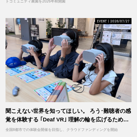
トコミュニティ農園を2026年秋開園
EVENT | 2026/07/27
聞こえない世界を知ってほしい。 ろう･難聴者の感
覚を体験する ｢Deaf VR｣ 理解の輪を広げるため支
援募集を開始
全国8都市での体験会開催を目指し、クラウドファンディングを開始