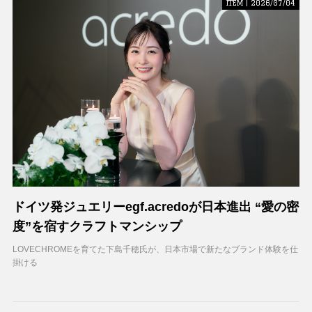
ITEM | 2026/07/04
ドイツ発ジュエリーegf.acredoが日本進出 “愛の密
度”を宿すクラフトマンシップ
LOVECHROMEを育てた下島千穂氏が、日本市場で新たなブランド体験を仕
掛ける