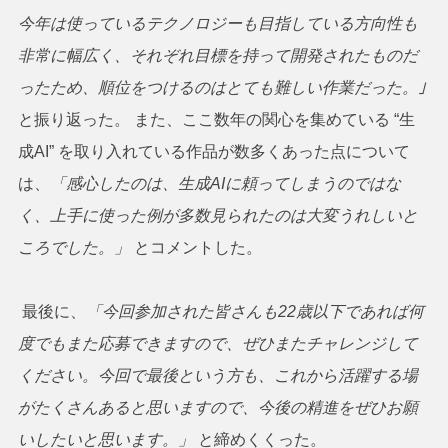
今年は使っているテクノロジーも目指している方向性も
非常に幅広く、それぞれ目標を持って開発されたものだ
ったため、順位をつけるのはとても難しい作業だった。｣
と振り返った。 また、ここ数年の関心を集めている “生
成AI” を取り入れている作品が数多くあった点について
は、
「感心したのは、生成AIに頼ってしまうのではな
く、上手に使った例が多数見られたのは大変うれしいと
ころでした。」
とコメントした。
最後に、
「今回参加された皆さんも22歳以下であれば何
度でもまた応募できますので、ぜひまたチャレンジして
ください。今回で最後という方も、これから活躍する場
がたくさんあると思いますので、今後の精進をぜひお願
いしたいと思います。」
と締めくくった。