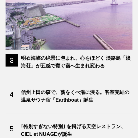
明石海峡の絶景に包まれ、心をほどく 淡路島「淡
3
海荘」が五感で寛ぐ宿へ生まれ変わる
信州上田の森で、薪をくべ湯に浸る。客室完結の
4
温泉サウナ宿「Earthboat」誕生
｢特別すぎない特別｣ を掲げる天空レストラン、
5
CIEL et NUAGEが誕生