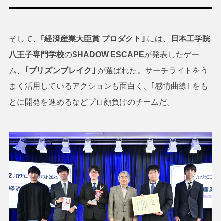
そして、
｢経済産業大臣賞 プロダクト｣
には、
日本工学院
八王子専門学校
の
SHADOW ESCAPE
が発表したゲー
ム、
｢プリズンブレイク｣
が選ばれた。サーチライトをう
まく活用しているアクションも面白く、｢感情曲線｣ をも
とに開発を進めるなどプロ顔負けのチームだ。