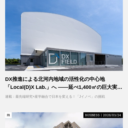
DX推進による北河内地域の活性化の中心地
「Local(D)X Lab.」へ ――延べ1,400㎡の巨大実証
空間で地域DXに挑む 大阪工業大学 DXフィールド
連載：最先端研究×産学融合で日本を変える！「Jイノベ」の挑戦
PR
PR
BUSINESS | 2026/03/24