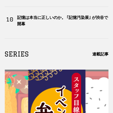
記憶は本当に正しいのか。 ｢記憶汚染展｣ が渋谷で
10
開幕
SERIES
連載記事